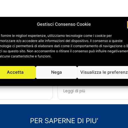
Gestisci Consenso Cookie
 fornire le migliori esperienze, utilizziamo tecnologie come i cookie per
orizzare e/o accedere alle informazioni del dispositivo. Il consenso a queste
ene Fagnani
Daniele Galbiati
nologie ci permetterà di elaborare dati come il comportamento di navigazione o 
24/06/2026
ci su questo sito. Non acconsentire o ritirare il consenso può influire negativame
alcune caratteristiche e funzioni.
i a Salvatore Abate e
A causa di un imprevisto 
er la ristrutturazione
dovuto ristrutturare complet
Accetta
Nega
Visualizza le preferen
a e possiamo dire che
primo bagno.
sperienza davvero
Essendoci trovati benissimo,
dal primo contatto,
affidato a loro anche il rif
Leggi di più
si è dimostrato
completo del secondo bagno,
disponibile: sempre
diversi altri lavori di ristrutt
ondere a domande e
manutenzione della casa.
i dal classico orario di
Salvatore si è dimostrato fin 
o a spiegare ogni fase
estremamente dispon
PER SAPERNE DI PIU’
n modo chiaro.
professionale e compe