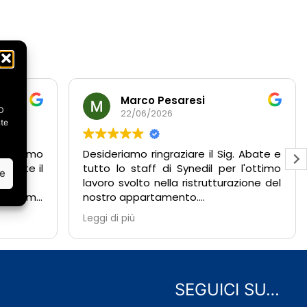
Marco Pesaresi
ID
22/06/2026
nte
abbiamo
Desideriamo ringraziare il Sig. Abate e
amente il
tutto lo staff di Synedil per l'ottimo
ze
lavoro svolto nella ristrutturazione del
 abbiamo
nostro appartamento.
acimento
Fin dal primo sopralluogo abbiamo
Leggi di più
 oltre a
potuto apprezzare la professionalità,
urazione e
competenza e disponibilità
dimostrate da tutto il team.
da subito
Durante l'esecuzione dei lavori, il Sig.
ibile,
Abate è stato costantemente
SEGUICI SU…
tente,
presente, seguendo ogni fase con