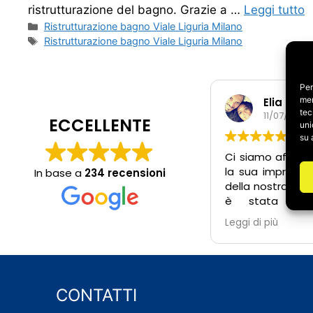
ristrutturazione del bagno. Grazie a …
Leggi tutto
Categorie
Ristrutturazione bagno Viale Liguria Milano
Tag
Ristrutturazione bagno Viale Liguria Milano
Per
mem
Elia e Ir
tec
11/07/2026
ECCELLENTE
uni
su 
Ci siamo affidat
la sua impresa p
In base a
234 recensioni
della nostra cas
è stata un’e
positiva. Fin 
Leggi di più
Salvatore 
estremamente 
pronto a risp
dubbi, anche fuor
lavoro, e attent
CONTATTI
dell’intervento i