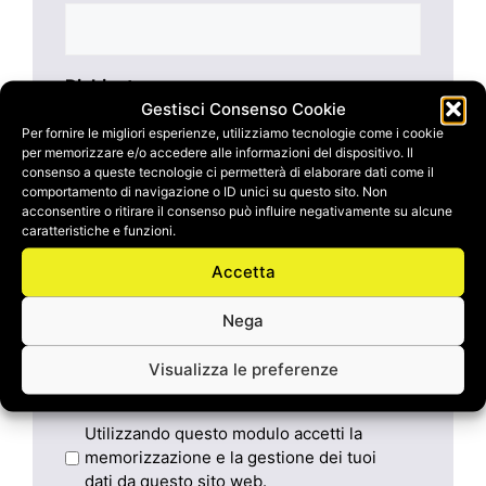
Richiesta
Gestisci Consenso Cookie
Per fornire le migliori esperienze, utilizziamo tecnologie come i cookie
per memorizzare e/o accedere alle informazioni del dispositivo. Il
consenso a queste tecnologie ci permetterà di elaborare dati come il
comportamento di navigazione o ID unici su questo sito. Non
acconsentire o ritirare il consenso può influire negativamente su alcune
caratteristiche e funzioni.
Privacy
*
Accetta
Autorizzo il trattamento dei miei dati
personali
Nega
Consenso al trattamento dei dati personali
secondo le condizioni espresse nella pagina
Visualizza le preferenze
d’informativa sulla
privacy
P
Utilizzando questo modulo accetti la
memorizzazione e la gestione dei tuoi
r
dati da questo sito web.