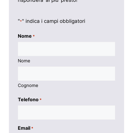
rispondera’ al piu’ presto!
"
" indica i campi obbligatori
*
Nome
*
Nome
Cognome
Telefono
*
Email
*