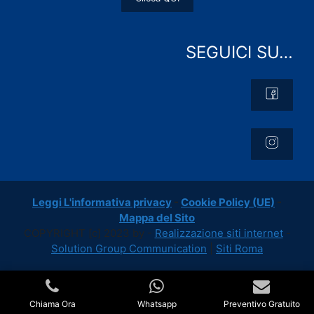
SEGUICI SU…
Leggi L'informativa privacy
-
Cookie Policy (UE)
-
Mappa del Sito
COPYRIGHT [c] 2023 by -
Realizzazione siti internet
-
Solution Group Communication
|
Siti Roma
Chiama Ora
Whatsapp
Preventivo Gratuito