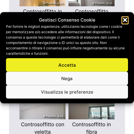
Controsoffitto in
Controsoffitto
doghe
Gestisci Consenso Cookie
fonoassorbenti
Per fornire le migliori esperienze, utilizziamo tecnologie come i cookie
per memorizzare e/o accedere alle informazioni del dispositivo. Il
consenso a queste tecnologie ci permetterà di elaborare dati come il
comportamento di navigazione o ID unici su questo sito. Non
acconsentire o ritirare il consenso può influire negativamente su alcune
caratteristiche e funzioni.
Accetta
Controsoffitto
Controsoffitto in
Nega
cartongesso
Visualizza le preferenze
Controsoffitto con
Controsoffitto in
veletta
fibra