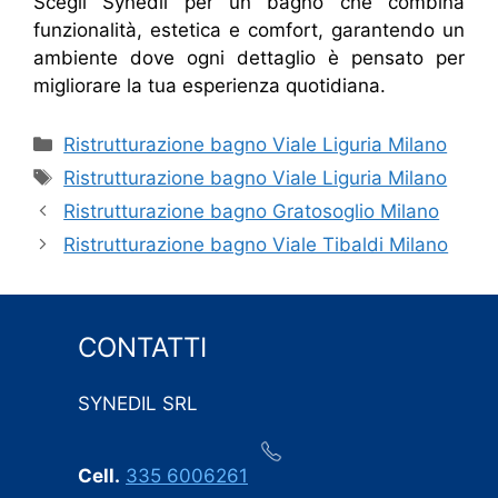
Scegli Synedil per un bagno che combina
funzionalità, estetica e comfort, garantendo un
ambiente dove ogni dettaglio è pensato per
migliorare la tua esperienza quotidiana.
Categorie
Ristrutturazione bagno Viale Liguria Milano
Tag
Ristrutturazione bagno Viale Liguria Milano
Ristrutturazione bagno Gratosoglio Milano
Ristrutturazione bagno Viale Tibaldi Milano
CONTATTI
SYNEDIL SRL
Cell.
335 6006261