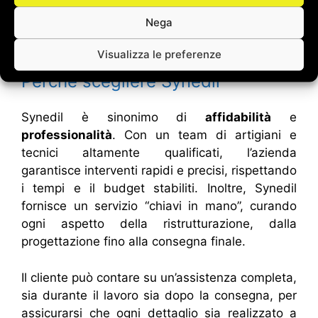
grado di trasformare ogni ambiente in un luogo
Nega
di relax e benessere, dove comfort ed estetica
convivono in perfetta armonia.
Visualizza le preferenze
Perché scegliere Synedil
Synedil è sinonimo di
affidabilità
e
professionalità
. Con un team di artigiani e
tecnici altamente qualificati, l’azienda
garantisce interventi rapidi e precisi, rispettando
i tempi e il budget stabiliti. Inoltre, Synedil
fornisce un servizio “chiavi in mano”, curando
ogni aspetto della ristrutturazione, dalla
progettazione fino alla consegna finale.
Il cliente può contare su un’assistenza completa,
sia durante il lavoro sia dopo la consegna, per
assicurarsi che ogni dettaglio sia realizzato a