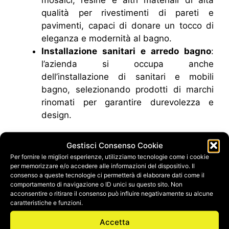
mosaici, resine e altri materiali di alta
qualità per rivestimenti di pareti e
pavimenti, capaci di donare un tocco di
eleganza e modernità al bagno.
Installazione sanitari e arredo bagno
:
l’azienda si occupa anche
dell’installazione di sanitari e mobili
bagno, selezionando prodotti di marchi
rinomati per garantire durevolezza e
design.
Materiali e design di alta qualità
Gestisci Consenso Cookie
Per fornire le migliori esperienze, utilizziamo tecnologie come i cookie
per memorizzare e/o accedere alle informazioni del dispositivo. Il
Synedil si distingue per l’utilizzo di
materiali di
consenso a queste tecnologie ci permetterà di elaborare dati come il
prima scelta
e tecnologie avanzate che
comportamento di navigazione o ID unici su questo sito. Non
acconsentire o ritirare il consenso può influire negativamente su alcune
assicurano la massima resistenza e facilità di
caratteristiche e funzioni.
manutenzione. Che si tratti di un bagno in stile
moderno, classico o minimalista, Synedil è in
Accetta