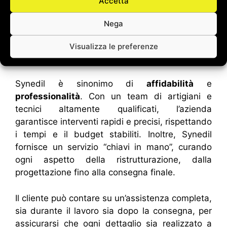
Accetta
grado di trasformare ogni ambiente in un luogo
di relax e benessere, dove comfort ed estetica
Nega
convivono in perfetta armonia.
Visualizza le preferenze
Perché scegliere Synedil
Synedil è sinonimo di
affidabilità
e
professionalità
. Con un team di artigiani e
tecnici altamente qualificati, l’azienda
garantisce interventi rapidi e precisi, rispettando
i tempi e il budget stabiliti. Inoltre, Synedil
fornisce un servizio “chiavi in mano”, curando
ogni aspetto della ristrutturazione, dalla
progettazione fino alla consegna finale.
Il cliente può contare su un’assistenza completa,
sia durante il lavoro sia dopo la consegna, per
assicurarsi che ogni dettaglio sia realizzato a