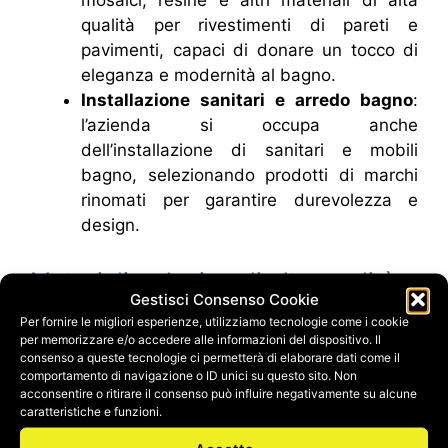
mosaici, resine e altri materiali di alta
qualità per rivestimenti di pareti e
pavimenti, capaci di donare un tocco di
eleganza e modernità al bagno.
Installazione sanitari e arredo bagno
:
l’azienda si occupa anche
dell’installazione di sanitari e mobili
bagno, selezionando prodotti di marchi
rinomati per garantire durevolezza e
design.
Materiali e design di alta qualità
Gestisci Consenso Cookie
Per fornire le migliori esperienze, utilizziamo tecnologie come i cookie
Synedil si distingue per l’utilizzo di
materiali di
per memorizzare e/o accedere alle informazioni del dispositivo. Il
prima scelta
e tecnologie avanzate che
consenso a queste tecnologie ci permetterà di elaborare dati come il
comportamento di navigazione o ID unici su questo sito. Non
assicurano la massima resistenza e facilità di
acconsentire o ritirare il consenso può influire negativamente su alcune
manutenzione. Che si tratti di un bagno in stile
caratteristiche e funzioni.
moderno, classico o minimalista, Synedil è in