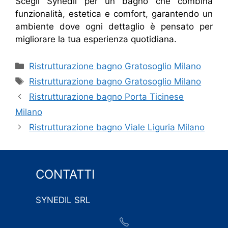
Scegli Synedil per un bagno che combina
funzionalità, estetica e comfort, garantendo un
ambiente dove ogni dettaglio è pensato per
migliorare la tua esperienza quotidiana.
Categorie
Ristrutturazione bagno Gratosoglio Milano
Tag
Ristrutturazione bagno Gratosoglio Milano
Ristrutturazione bagno Porta Ticinese
Milano
Ristrutturazione bagno Viale Liguria Milano
CONTATTI
SYNEDIL SRL