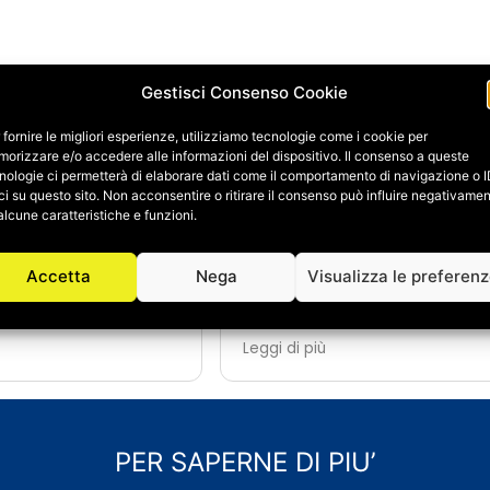
Gestisci Consenso Cookie
 fornire le migliori esperienze, utilizziamo tecnologie come i cookie per
orizzare e/o accedere alle informazioni del dispositivo. Il consenso a queste
ene Fagnani
Daniele Galbiati
nologie ci permetterà di elaborare dati come il comportamento di navigazione o 
24/06/2026
ci su questo sito. Non acconsentire o ritirare il consenso può influire negativame
alcune caratteristiche e funzioni.
i a Salvatore Abate e
A causa di un imprevisto 
er la ristrutturazione
dovuto ristrutturare complet
Accetta
Nega
Visualizza le preferen
a e possiamo dire che
primo bagno.
sperienza davvero
Essendoci trovati benissimo,
dal primo contatto,
affidato a loro anche il rif
Leggi di più
si è dimostrato
completo del secondo bagno,
disponibile: sempre
diversi altri lavori di ristrutt
ondere a domande e
manutenzione della casa.
i dal classico orario di
Salvatore si è dimostrato fin 
o a spiegare ogni fase
estremamente dispon
PER SAPERNE DI PIU’
n modo chiaro.
professionale e compe