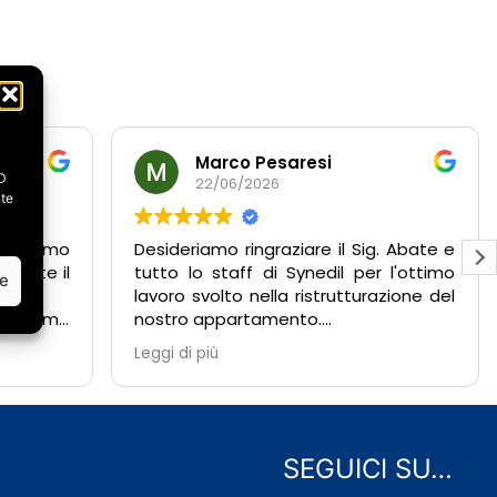
Marco Pesaresi
ID
22/06/2026
nte
abbiamo
Desideriamo ringraziare il Sig. Abate e
amente il
tutto lo staff di Synedil per l'ottimo
ze
lavoro svolto nella ristrutturazione del
 abbiamo
nostro appartamento.
acimento
Fin dal primo sopralluogo abbiamo
Leggi di più
 oltre a
potuto apprezzare la professionalità,
urazione e
competenza e disponibilità
dimostrate da tutto il team.
da subito
Durante l'esecuzione dei lavori, il Sig.
ibile,
Abate è stato costantemente
SEGUICI SU…
tente,
presente, seguendo ogni fase con