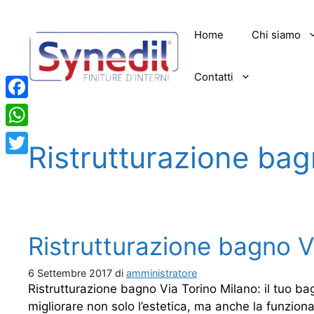
Vai
al
Home
Chi siamo
contenuto
Contatti
Facebook
WhatsApp
Ristrutturazione bag
Twitter
Ristrutturazione bagno V
6 Settembre 2017
di
amministratore
Ristrutturazione bagno Via Torino Milano: il tuo ba
migliorare non solo l’estetica, ma anche la funzional