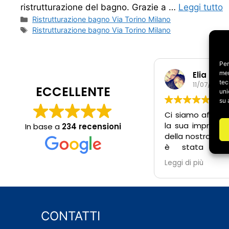
ristrutturazione del bagno. Grazie a …
Leggi tutto
Categorie
Ristrutturazione bagno Via Torino Milano
Tag
Ristrutturazione bagno Via Torino Milano
Per
mem
Elia e Ir
tec
11/07/2026
ECCELLENTE
uni
su 
Ci siamo affidat
la sua impresa p
In base a
234 recensioni
della nostra cas
è stata un’e
positiva. Fin 
Leggi di più
Salvatore 
estremamente 
pronto a risp
dubbi, anche fuor
lavoro, e attent
CONTATTI
dell’intervento i