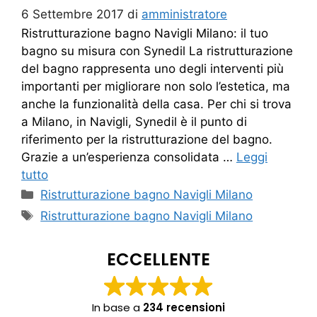
6 Settembre 2017
di
amministratore
Ristrutturazione bagno Navigli Milano: il tuo
bagno su misura con Synedil La ristrutturazione
del bagno rappresenta uno degli interventi più
importanti per migliorare non solo l’estetica, ma
anche la funzionalità della casa. Per chi si trova
a Milano, in Navigli, Synedil è il punto di
riferimento per la ristrutturazione del bagno.
Grazie a un’esperienza consolidata …
Leggi
tutto
Categorie
Ristrutturazione bagno Navigli Milano
Tag
Ristrutturazione bagno Navigli Milano
ECCELLENTE
In base a
234 recensioni