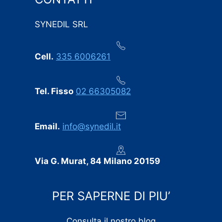
in questo settore. Ogni eventuale imprevisto è stato
comunicato tempestivamente, senza sorprese
SYNEDIL SRL
dell’ultimo minuto.
Professionalità, puntualità e cura dei dettagli:
Cell.
335 6006261
consigliamo vivamente SYNEDIL a chiunque stia
cercando un’impresa edile seria e affidabile.
Tel. Fisso
02 66305082
Email.
info@synedil.it
Via G. Murat, 84 Milano 20159
PER SAPERNE DI PIU’
Consulta il nostro blog