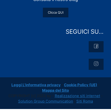
Clicca QUI
SEGUICI SU…
Leggi L'informativa privacy
-
Cookie Policy (UE)
-
Mappa del Sito
COPYRIGHT [c] 2023 by -
Realizzazione siti internet
-
Solution Group Communication
|
Siti Roma