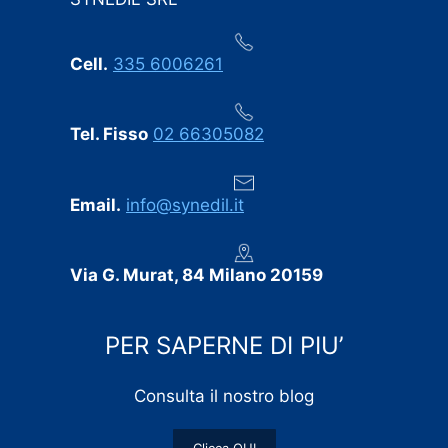
dell’ultimo minuto.
Professionalità, puntualità e cura dei dettagli:
Cell.
335 6006261
consigliamo vivamente SYNEDIL a chiunque stia
cercando un’impresa edile seria e affidabile.
Tel. Fisso
02 66305082
Email.
info@synedil.it
Via G. Murat, 84 Milano 20159
PER SAPERNE DI PIU’
Consulta il nostro blog