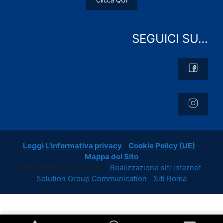
Clicca QUI
SEGUICI SU…
Leggi L'informativa privacy
-
Cookie Policy (UE)
-
Mappa del Sito
COPYRIGHT [c] 2023 by -
Realizzazione siti internet
-
Solution Group Communication
|
Siti Roma