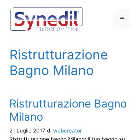
Vai
al
Menu
contenuto
Ristrutturazione
Bagno Milano
Ristrutturazione Bagno
Milano
21 Luglio 2017
di
webcreator
Ristrutturazione bagno Milano: il tuo bagno su