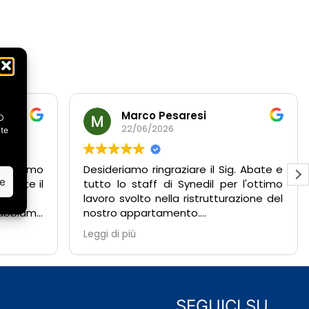
Marco Pesaresi
ID
22/06/2026
nte
abbiamo
Desideriamo ringraziare il Sig. Abate e
ze
amente il
tutto lo staff di Synedil per l'ottimo
lavoro svolto nella ristrutturazione del
 abbiamo
nostro appartamento.
acimento
Fin dal primo sopralluogo abbiamo
Leggi di più
 oltre a
potuto apprezzare la professionalità,
urazione e
competenza e disponibilità
dimostrate da tutto il team.
da subito
Durante l'esecuzione dei lavori, il Sig.
ibile,
Abate è stato costantemente
SEGUICI SU…