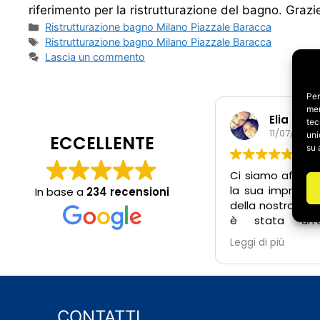
riferimento per la ristrutturazione del bagno. Graz
Categorie
Ristrutturazione bagno Milano Piazzale Baracca
Tag
Ristrutturazione bagno Milano Piazzale Baracca
Lascia un commento
Per
mem
Elia e Ir
tec
11/07/2026
uni
ECCELLENTE
su 
Ci siamo affidat
la sua impresa p
In base a
234 recensioni
della nostra cas
è stata un’e
positiva. Fin 
Leggi di più
Salvatore 
estremamente 
pronto a risp
dubbi, anche fuor
lavoro, e attent
CONTATTI