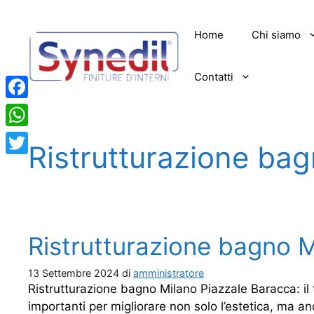
Vai
al
Home
Chi siamo
contenuto
Contatti
Facebook
WhatsApp
Ristrutturazione ba
Twitter
Ristrutturazione bagno 
13 Settembre 2024
di
amministratore
Ristrutturazione bagno Milano Piazzale Baracca: il
importanti per migliorare non solo l’estetica, ma an