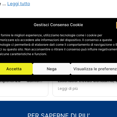
ie …
Leggi tutto
Gestisci Consenso Cookie
 fornire le migliori esperienze, utilizziamo tecnologie come i cookie per
orizzare e/o accedere alle informazioni del dispositivo. Il consenso a queste
ene Fagnani
Daniele Galbiati
nologie ci permetterà di elaborare dati come il comportamento di navigazione o 
24/06/2026
ci su questo sito. Non acconsentire o ritirare il consenso può influire negativame
alcune caratteristiche e funzioni.
i a Salvatore Abate e
A causa di un imprevisto 
Accetta
Nega
Visualizza le preferen
er la ristrutturazione
dovuto ristrutturare complet
a e possiamo dire che
primo bagno.
sperienza davvero
Essendoci trovati benissimo,
dal primo contatto,
affidato a loro anche il rif
Leggi di più
si è dimostrato
completo del secondo bagno,
disponibile: sempre
diversi altri lavori di ristrutt
ondere a domande e
manutenzione della casa.
i dal classico orario di
Salvatore si è dimostrato fin 
o a spiegare ogni fase
estremamente dispon
PER SAPERNE DI PIU’