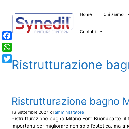
Vai
al
Home
Chi siamo
contenuto
Contatti
Facebook
WhatsApp
Ristrutturazione ba
Twitter
Ristrutturazione bagno 
13 Settembre 2024
di
amministratore
Ristrutturazione bagno Milano Foro Buonaparte: il 
importanti per migliorare non solo l’estetica, ma an