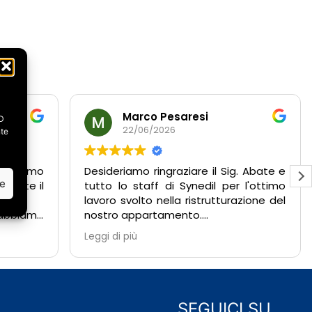
Marco Pesaresi
ID
22/06/2026
nte
abbiamo
Desideriamo ringraziare il Sig. Abate e
ze
amente il
tutto lo staff di Synedil per l'ottimo
lavoro svolto nella ristrutturazione del
 abbiamo
nostro appartamento.
acimento
Fin dal primo sopralluogo abbiamo
Leggi di più
 oltre a
potuto apprezzare la professionalità,
urazione e
competenza e disponibilità
dimostrate da tutto il team.
da subito
Durante l'esecuzione dei lavori, il Sig.
ibile,
Abate è stato costantemente
SEGUICI SU…