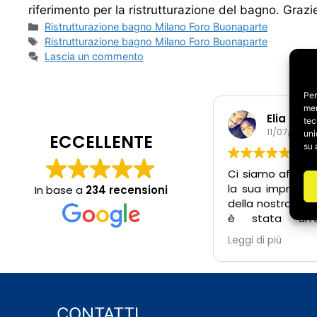
riferimento per la ristrutturazione del bagno. Graz
Categorie
Ristrutturazione bagno Milano Foro Buonaparte
Tag
Ristrutturazione bagno Milano Foro Buonaparte
Lascia un commento
Per
mem
Elia e Ir
tec
11/07/2026
uni
ECCELLENTE
su 
Ci siamo affidat
la sua impresa p
In base a
234 recensioni
della nostra cas
è stata un’e
positiva. Fin 
Leggi di più
Salvatore 
estremamente 
pronto a risp
dubbi, anche fuor
lavoro, e attent
CONTATTI