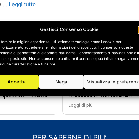
ie …
Leggi tutto
Gestisci Consenso Cookie
 fornire le migliori esperienze, utilizziamo tecnologie come i cookie per
orizzare e/o accedere alle informazioni del dispositivo. Il consenso a queste
ene Fagnani
Daniele Galbiati
nologie ci permetterà di elaborare dati come il comportamento di navigazione o 
24/06/2026
ci su questo sito. Non acconsentire o ritirare il consenso può influire negativame
alcune caratteristiche e funzioni.
i a Salvatore Abate e
A causa di un imprevisto 
Accetta
Nega
Visualizza le preferen
er la ristrutturazione
dovuto ristrutturare complet
a e possiamo dire che
primo bagno.
sperienza davvero
Essendoci trovati benissimo,
dal primo contatto,
affidato a loro anche il rif
Leggi di più
si è dimostrato
completo del secondo bagno,
disponibile: sempre
diversi altri lavori di ristrutt
ondere a domande e
manutenzione della casa.
i dal classico orario di
Salvatore si è dimostrato fin 
o a spiegare ogni fase
estremamente dispon
PER SAPERNE DI PIU’