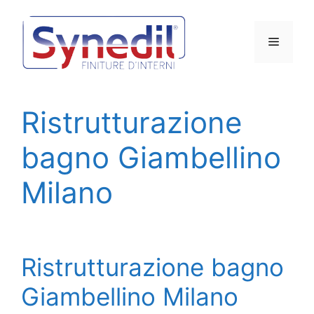
Vai
al
Menu
contenuto
Ristrutturazione
bagno Giambellino
Milano
Ristrutturazione bagno
Giambellino Milano