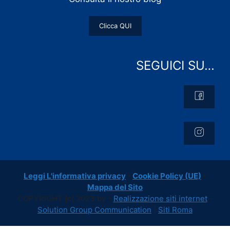
Clicca QUI
SEGUICI SU…
Leggi L'informativa privacy
-
Cookie Policy (UE)
-
Mappa del Sito
COPYRIGHT [c] 2023 by -
Realizzazione siti internet
-
Solution Group Communication
|
Siti Roma