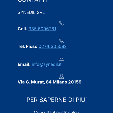
in questo settore. Ogni eventuale imprevisto è stato
comunicato tempestivamente, senza sorprese
SYNEDIL SRL
dell’ultimo minuto.
Professionalità, puntualità e cura dei dettagli:
Cell.
335 6006261
consigliamo vivamente SYNEDIL a chiunque stia
cercando un’impresa edile seria e affidabile.
Tel. Fisso
02 66305082
Email.
info@synedil.it
Via G. Murat, 84 Milano 20159
PER SAPERNE DI PIU’
Consulta il nostro blog