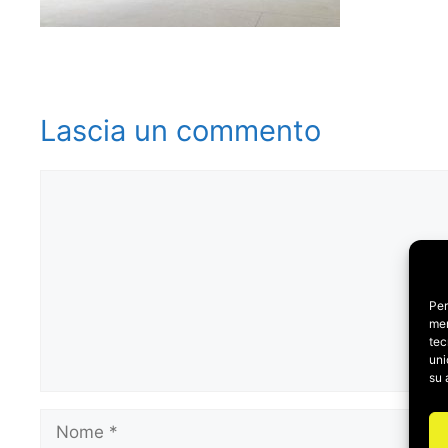
Lascia un commento
Commento
Per
mem
tec
uni
su 
Nome