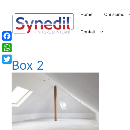
Vai
al
Home
Chi siamo
contenuto
Contatti
Facebook
WhatsApp
Box 2
Twitter