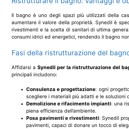
Ristrutturare il bagno: vantaggi e ob
Il bagno è uno degli spazi più utilizzati della ca
aumentare il valore della proprietà. Synedil è spec
rivestimenti e la scelta di sanitari di ultima genera
consumi idrici ed energetici, rendendo il bagno no
Fasi della ristrutturazione del bagn
Affidarsi a
Synedil per la ristrutturazione del b
principali includono:
Consulenza e progettazione
: ogni progett
scegliere i materiali più adatti e le soluzioni 
Demolizione e rifacimento impianti
: una ri
piena efficienza dell’ambiente.
Posa pavimenti e rivestimenti
: Synedil pro
pavimenti, capaci di donare un tocco di ele