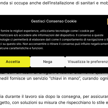
zienda si occupa anche dell’installazione di sanitari e mo
Gestisci Consenso Cookie
 fornire le migliori esperienze, utilizziamo tecnologie come i cookie per
ima scelta
e tecnologie avanzate che assicurano la mas
orizzare e/o accedere alle informazioni del dispositivo. Il consenso a queste
nologie ci permetterà di elaborare dati come il comportamento di navigazione o 
imalista, Synedil è in grado di trasformare ogni ambien
ci su questo sito. Non acconsentire o ritirare il consenso può influire negativame
alcune caratteristiche e funzioni.
Accetta
Nega
Visualizza le preferen
tà
. Con un team di artigiani e tecnici altamente qualific
Synedil fornisce un servizio “chiavi in mano”, curando ogn
ia durante il lavoro sia dopo la consegna, per assicurars
getto, con soluzioni su misura che rispecchiano lo stile e