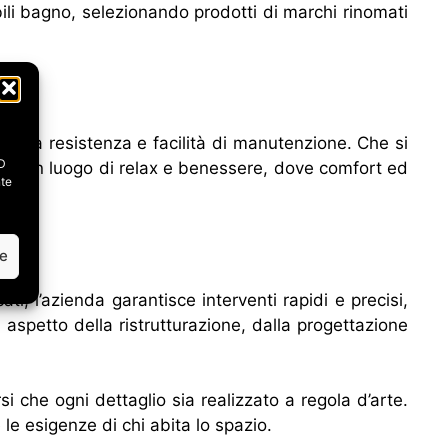
bili bagno, selezionando prodotti di marchi rinomati
sima resistenza e facilità di manutenzione. Che si
ID
te in un luogo di relax e benessere, dove comfort ed
nte
ze
ati, l’azienda garantisce interventi rapidi e precisi,
i aspetto della ristrutturazione, dalla progettazione
i che ogni dettaglio sia realizzato a regola d’arte.
 le esigenze di chi abita lo spazio.