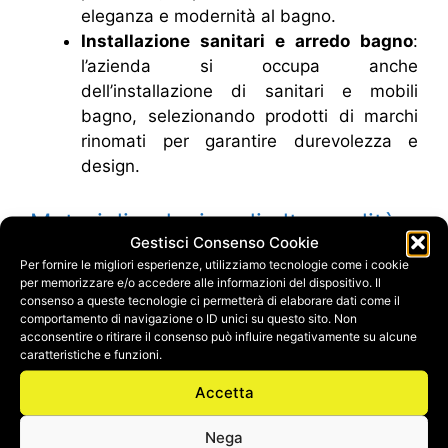
eleganza e modernità al bagno.
Installazione sanitari e arredo bagno
:
l’azienda si occupa anche
dell’installazione di sanitari e mobili
bagno, selezionando prodotti di marchi
rinomati per garantire durevolezza e
design.
Materiali e design di alta qualità
Gestisci Consenso Cookie
Per fornire le migliori esperienze, utilizziamo tecnologie come i cookie
Synedil si distingue per l’utilizzo di
materiali di
per memorizzare e/o accedere alle informazioni del dispositivo. Il
prima scelta
e tecnologie avanzate che
consenso a queste tecnologie ci permetterà di elaborare dati come il
comportamento di navigazione o ID unici su questo sito. Non
assicurano la massima resistenza e facilità di
acconsentire o ritirare il consenso può influire negativamente su alcune
manutenzione. Che si tratti di un bagno in stile
caratteristiche e funzioni.
moderno, classico o minimalista, Synedil è in
Accetta
grado di trasformare ogni ambiente in un luogo
di relax e benessere, dove comfort ed estetica
Nega
convivono in perfetta armonia.