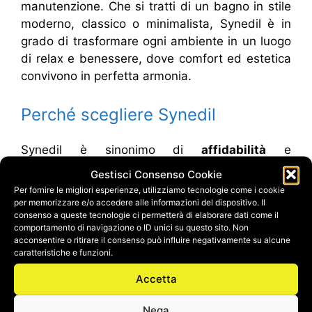
manutenzione. Che si tratti di un bagno in stile
moderno, classico o minimalista, Synedil è in
grado di trasformare ogni ambiente in un luogo
di relax e benessere, dove comfort ed estetica
convivono in perfetta armonia.
Perché scegliere Synedil
Synedil è sinonimo di
affidabilità
e
professionalità
. Con un team di artigiani e
Gestisci Consenso Cookie
tecnici altamente qualificati, l’azienda
Per fornire le migliori esperienze, utilizziamo tecnologie come i cookie
garantisce interventi rapidi e precisi, rispettando
per memorizzare e/o accedere alle informazioni del dispositivo. Il
consenso a queste tecnologie ci permetterà di elaborare dati come il
i tempi e il budget stabiliti. Inoltre, Synedil
comportamento di navigazione o ID unici su questo sito. Non
fornisce un servizio “chiavi in mano”, curando
acconsentire o ritirare il consenso può influire negativamente su alcune
caratteristiche e funzioni.
ogni aspetto della ristrutturazione, dalla
progettazione fino alla consegna finale.
Accetta
Il cliente può contare su un’assistenza completa,
Nega