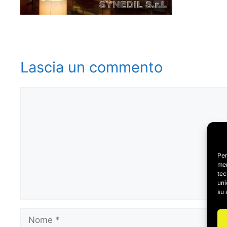
Lascia un commento
Commento
Per
mem
tec
uni
su 
Nome