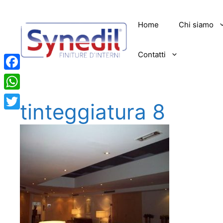
Vai
al
Home
Chi siamo
contenuto
Contatti
Facebook
WhatsApp
tinteggiatura 8
Twitter