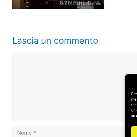
Lascia un commento
Commento
Per
mem
tec
uni
su 
Nome