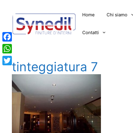
Vai
al
Home
Chi siamo
contenuto
Contatti
Facebook
WhatsApp
tinteggiatura 7
Twitter