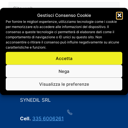
Sito
web
Gestisci Consenso Cookie
Salva il mio nome, email e sito web in questo
Per fornire le migliori esperienze, utilizziamo tecnologie come i cookie
per memorizzare e/o accedere alle informazioni del dispositivo. Il
browser per la prossima volta che
consenso a queste tecnologie ci permetterà di elaborare dati come il
commento.
comportamento di navigazione o ID unici su questo sito. Non
acconsentire o ritirare il consenso può influire negativamente su alcune
caratteristiche e funzioni.
Accetta
Nega
Visualizza le preferenze
CONTATTI
SYNEDIL SRL
Cell.
335 6006261