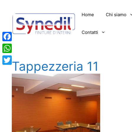
Vai
al
Home
Chi siamo
contenuto
Contatti
Facebook
WhatsApp
Tappezzeria 11
Twitter