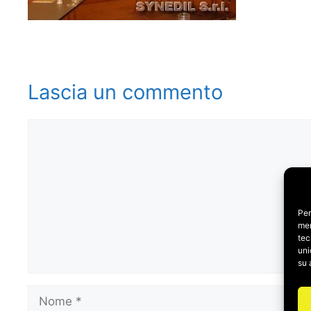
Lascia un commento
Commento
Per
mem
tec
uni
su 
Nome