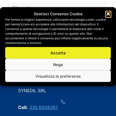
Sito
web
Gestisci Consenso Cookie
Salva il mio nome, email e sito web in questo
Per fornire le migliori esperienze, utilizziamo tecnologie come i cookie
per memorizzare e/o accedere alle informazioni del dispositivo. Il
browser per la prossima volta che
consenso a queste tecnologie ci permetterà di elaborare dati come il
commento.
comportamento di navigazione o ID unici su questo sito. Non
acconsentire o ritirare il consenso può influire negativamente su alcune
caratteristiche e funzioni.
Accetta
Nega
Visualizza le preferenze
CONTATTI
SYNEDIL SRL
Cell.
335 6006261