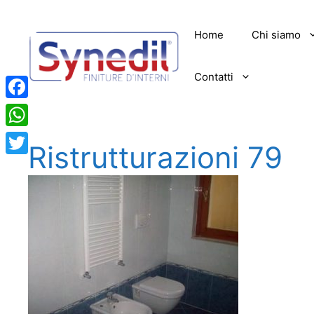
Vai
al
Home
Chi siamo
contenuto
Contatti
Facebook
WhatsApp
Ristrutturazioni 79
Twitter