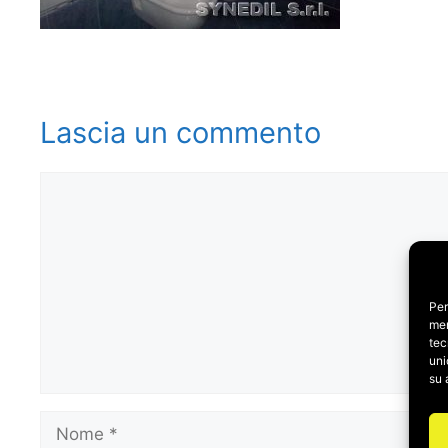
Lascia un commento
Commento
Per
mem
tec
uni
su 
Nome