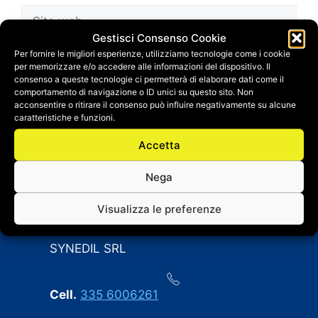
Sito
web
Gestisci Consenso Cookie
Salva il mio nome, email e sito web in questo
Per fornire le migliori esperienze, utilizziamo tecnologie come i cookie
per memorizzare e/o accedere alle informazioni del dispositivo. Il
browser per la prossima volta che
consenso a queste tecnologie ci permetterà di elaborare dati come il
commento.
comportamento di navigazione o ID unici su questo sito. Non
acconsentire o ritirare il consenso può influire negativamente su alcune
caratteristiche e funzioni.
Accetta
Nega
Visualizza le preferenze
CONTATTI
SYNEDIL SRL
Cell.
335 6006261