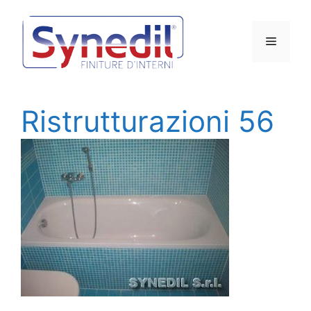
Vai
al
Menu
contenuto
Ristrutturazioni 56