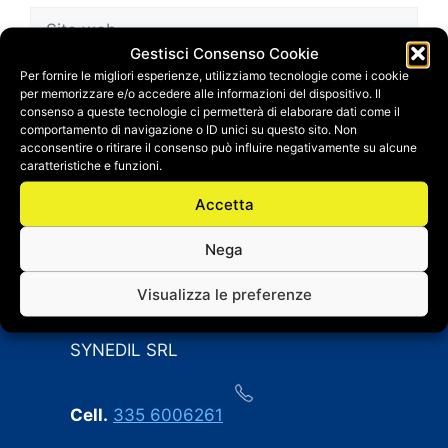
Sito
web
Gestisci Consenso Cookie
Salva il mio nome, email e sito web in questo
Per fornire le migliori esperienze, utilizziamo tecnologie come i cookie
per memorizzare e/o accedere alle informazioni del dispositivo. Il
browser per la prossima volta che
consenso a queste tecnologie ci permetterà di elaborare dati come il
commento.
comportamento di navigazione o ID unici su questo sito. Non
acconsentire o ritirare il consenso può influire negativamente su alcune
caratteristiche e funzioni.
Accetta
Nega
Visualizza le preferenze
CONTATTI
SYNEDIL SRL
Cell.
335 6006261