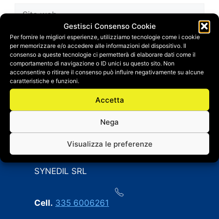
Sito
web
Gestisci Consenso Cookie
Salva il mio nome, email e sito web in questo
Per fornire le migliori esperienze, utilizziamo tecnologie come i cookie
per memorizzare e/o accedere alle informazioni del dispositivo. Il
browser per la prossima volta che
consenso a queste tecnologie ci permetterà di elaborare dati come il
commento.
comportamento di navigazione o ID unici su questo sito. Non
acconsentire o ritirare il consenso può influire negativamente su alcune
caratteristiche e funzioni.
Accetta
Nega
Visualizza le preferenze
CONTATTI
SYNEDIL SRL
Cell.
335 6006261