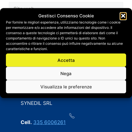
Sito
web
Gestisci Consenso Cookie
Salva il mio nome, email e sito web in questo
Per fornire le migliori esperienze, utilizziamo tecnologie come i cookie
per memorizzare e/o accedere alle informazioni del dispositivo. Il
browser per la prossima volta che
consenso a queste tecnologie ci permetterà di elaborare dati come il
commento.
comportamento di navigazione o ID unici su questo sito. Non
acconsentire o ritirare il consenso può influire negativamente su alcune
caratteristiche e funzioni.
Accetta
Nega
Visualizza le preferenze
CONTATTI
SYNEDIL SRL
Cell.
335 6006261