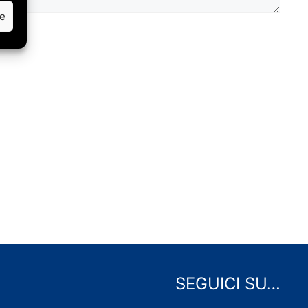
ze
SEGUICI SU…