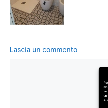
Lascia un commento
Commento
Per
mem
tec
uni
su 