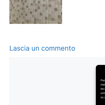
Lascia un commento
Commento
Per
mem
tec
uni
su 