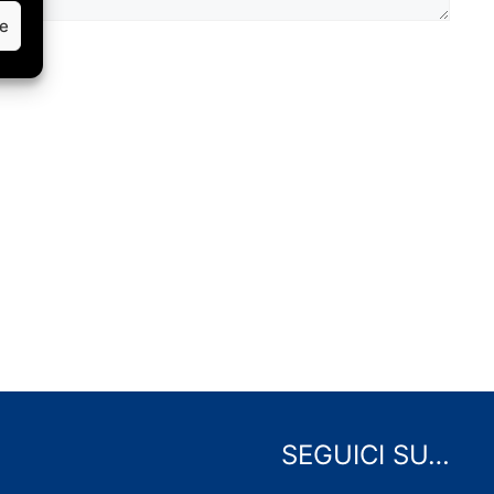
ze
SEGUICI SU…