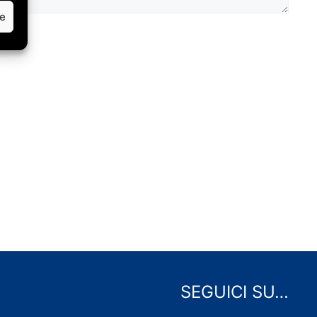
ze
SEGUICI SU…