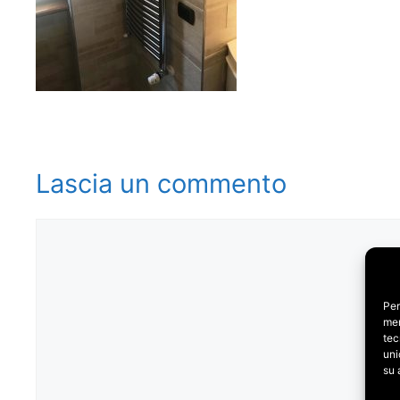
Lascia un commento
Commento
Per
mem
tec
uni
su 