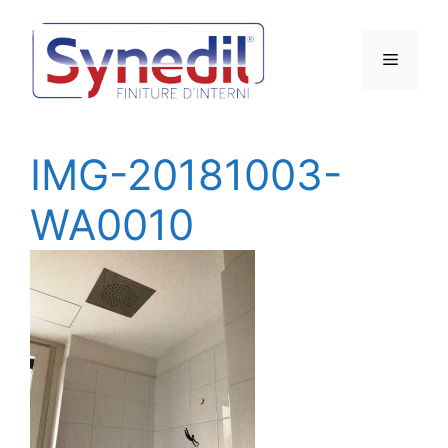
Vai
al
Menu
contenuto
IMG-20181003-
WA0010