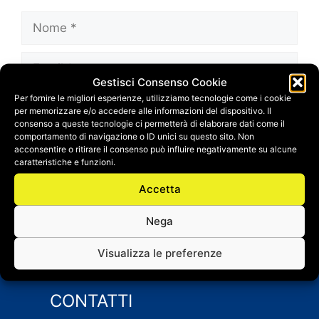
Nome
Email
Gestisci Consenso Cookie
Per fornire le migliori esperienze, utilizziamo tecnologie come i cookie
Sito
per memorizzare e/o accedere alle informazioni del dispositivo. Il
web
consenso a queste tecnologie ci permetterà di elaborare dati come il
comportamento di navigazione o ID unici su questo sito. Non
Salva il mio nome, email e sito web in questo
acconsentire o ritirare il consenso può influire negativamente su alcune
browser per la prossima volta che
caratteristiche e funzioni.
commento.
Accetta
Nega
Visualizza le preferenze
CONTATTI