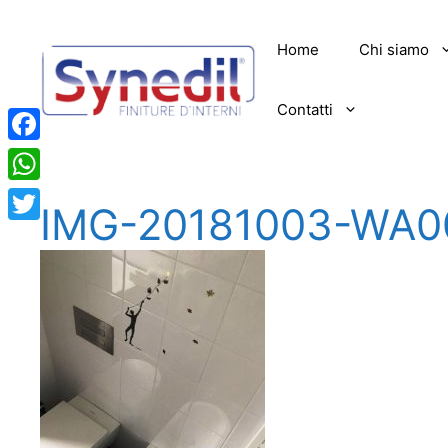
Vai
al
Home
Chi siamo
contenuto
Contatti
Facebook
WhatsApp
IMG-20181003-WA0
Twitter