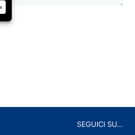
ze
SEGUICI SU…