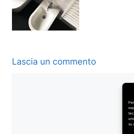
Lascia un commento
Commento
Per
mem
tec
uni
su 