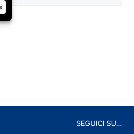
ze
SEGUICI SU…