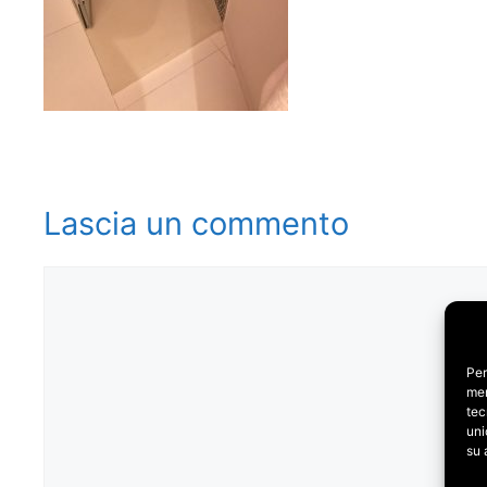
Lascia un commento
Commento
Per
mem
tec
uni
su 