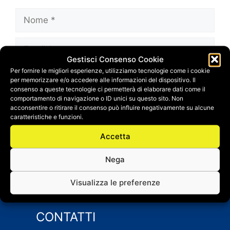
Nome
Email
Gestisci Consenso Cookie
Per fornire le migliori esperienze, utilizziamo tecnologie come i cookie
Sito
per memorizzare e/o accedere alle informazioni del dispositivo. Il
web
consenso a queste tecnologie ci permetterà di elaborare dati come il
comportamento di navigazione o ID unici su questo sito. Non
Salva il mio nome, email e sito web in questo
acconsentire o ritirare il consenso può influire negativamente su alcune
browser per la prossima volta che
caratteristiche e funzioni.
commento.
Accetta
Nega
Visualizza le preferenze
CONTATTI