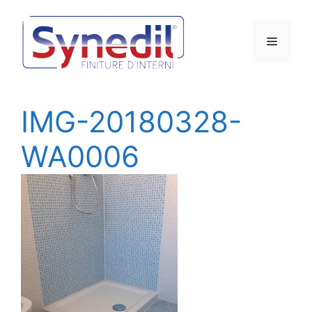
Vai
al
Menu
contenuto
IMG-20180328-
WA0006