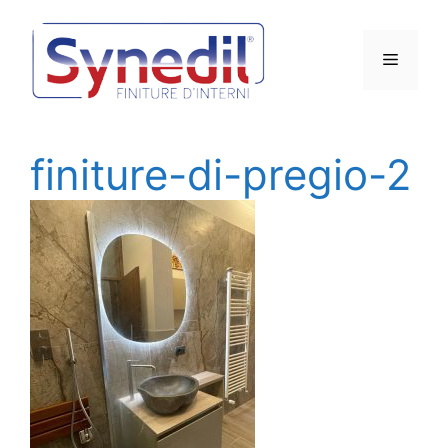
Vai
al
Menu
contenuto
finiture-di-pregio-2