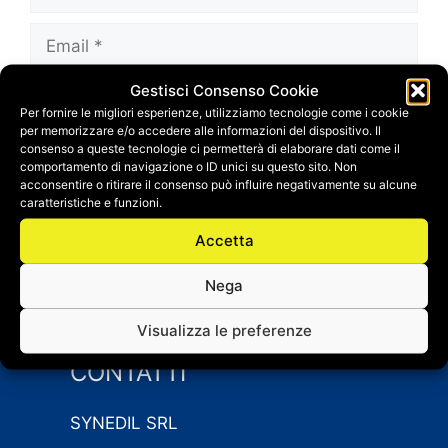
Email
Gestisci Consenso Cookie
Sito
Per fornire le migliori esperienze, utilizziamo tecnologie come i cookie
web
per memorizzare e/o accedere alle informazioni del dispositivo. Il
Salva il mio nome, email e sito web in questo
consenso a queste tecnologie ci permetterà di elaborare dati come il
comportamento di navigazione o ID unici su questo sito. Non
browser per la prossima volta che
acconsentire o ritirare il consenso può influire negativamente su alcune
commento.
caratteristiche e funzioni.
Accetta
Nega
Visualizza le preferenze
CONTATTI
SYNEDIL SRL