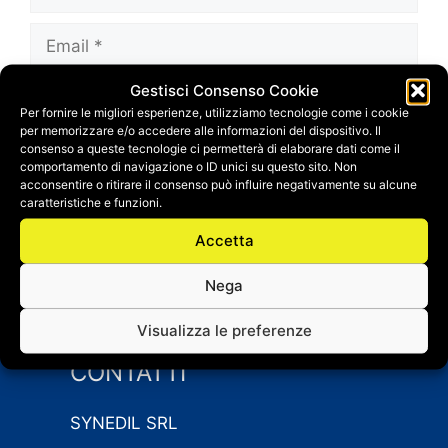
Email
Gestisci Consenso Cookie
Sito
Per fornire le migliori esperienze, utilizziamo tecnologie come i cookie
web
per memorizzare e/o accedere alle informazioni del dispositivo. Il
Salva il mio nome, email e sito web in questo
consenso a queste tecnologie ci permetterà di elaborare dati come il
comportamento di navigazione o ID unici su questo sito. Non
browser per la prossima volta che
acconsentire o ritirare il consenso può influire negativamente su alcune
commento.
caratteristiche e funzioni.
Accetta
Nega
Visualizza le preferenze
CONTATTI
SYNEDIL SRL