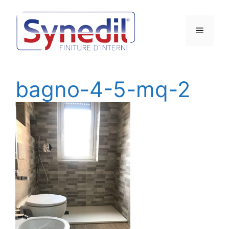
Vai
al
Menu
contenuto
bagno-4-5-mq-2