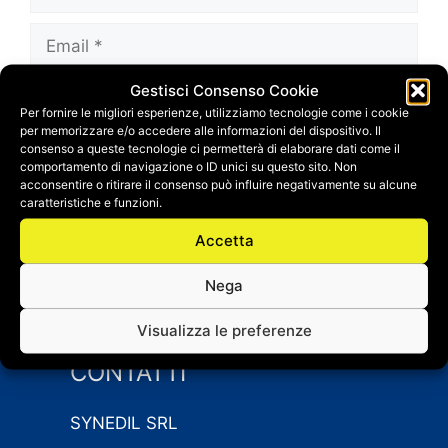
Email
Gestisci Consenso Cookie
Sito
Per fornire le migliori esperienze, utilizziamo tecnologie come i cookie
web
per memorizzare e/o accedere alle informazioni del dispositivo. Il
Salva il mio nome, email e sito web in questo
consenso a queste tecnologie ci permetterà di elaborare dati come il
comportamento di navigazione o ID unici su questo sito. Non
browser per la prossima volta che
acconsentire o ritirare il consenso può influire negativamente su alcune
commento.
caratteristiche e funzioni.
Accetta
Nega
Visualizza le preferenze
CONTATTI
SYNEDIL SRL