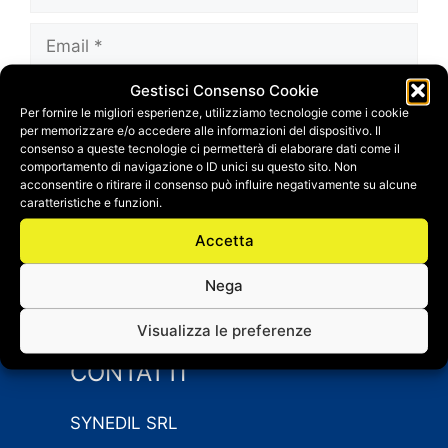
Email
Gestisci Consenso Cookie
Sito
Per fornire le migliori esperienze, utilizziamo tecnologie come i cookie
web
per memorizzare e/o accedere alle informazioni del dispositivo. Il
Salva il mio nome, email e sito web in questo
consenso a queste tecnologie ci permetterà di elaborare dati come il
comportamento di navigazione o ID unici su questo sito. Non
browser per la prossima volta che
acconsentire o ritirare il consenso può influire negativamente su alcune
commento.
caratteristiche e funzioni.
Accetta
Nega
Visualizza le preferenze
CONTATTI
SYNEDIL SRL