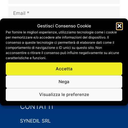
Email
Gestisci Consenso Cookie
Sito
Per fornire le migliori esperienze, utilizziamo tecnologie come i cookie
web
per memorizzare e/o accedere alle informazioni del dispositivo. Il
Salva il mio nome, email e sito web in questo
consenso a queste tecnologie ci permetterà di elaborare dati come il
comportamento di navigazione o ID unici su questo sito. Non
browser per la prossima volta che
acconsentire o ritirare il consenso può influire negativamente su alcune
commento.
caratteristiche e funzioni.
Accetta
Nega
Visualizza le preferenze
CONTATTI
SYNEDIL SRL