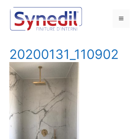
Vai
al
Menu
contenuto
20200131_110902