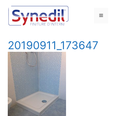
Vai
al
Menu
contenuto
20190911_173647