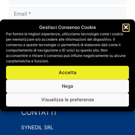
Email
Gestisci Consenso Cookie
Sito
Per fornire le migliori esperienze, utilizziamo tecnologie come i cookie
web
per memorizzare e/o accedere alle informazioni del dispositivo. Il
Salva il mio nome, email e sito web in questo
consenso a queste tecnologie ci permetterà di elaborare dati come il
comportamento di navigazione o ID unici su questo sito. Non
browser per la prossima volta che
acconsentire o ritirare il consenso può influire negativamente su alcune
commento.
caratteristiche e funzioni.
Accetta
Nega
Visualizza le preferenze
CONTATTI
SYNEDIL SRL