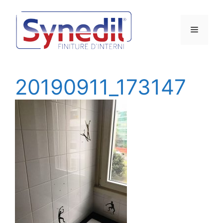
Vai
al
Menu
contenuto
20190911_173147