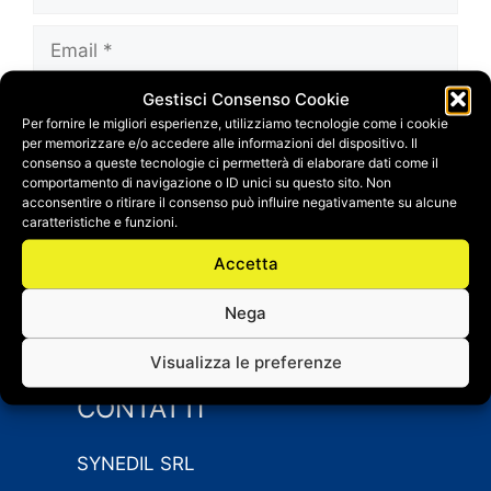
Email
Gestisci Consenso Cookie
Sito
Per fornire le migliori esperienze, utilizziamo tecnologie come i cookie
web
per memorizzare e/o accedere alle informazioni del dispositivo. Il
Salva il mio nome, email e sito web in questo
consenso a queste tecnologie ci permetterà di elaborare dati come il
comportamento di navigazione o ID unici su questo sito. Non
browser per la prossima volta che
acconsentire o ritirare il consenso può influire negativamente su alcune
commento.
caratteristiche e funzioni.
Accetta
Nega
Visualizza le preferenze
CONTATTI
SYNEDIL SRL