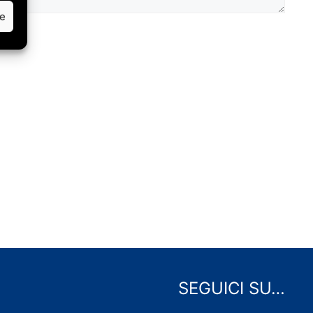
ze
SEGUICI SU…