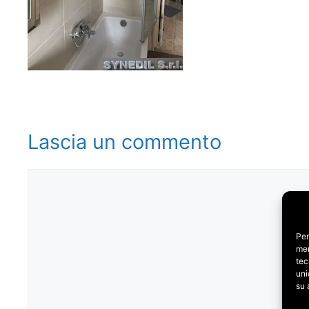
Lascia un commento
Commento
Per
mem
tec
uni
su 