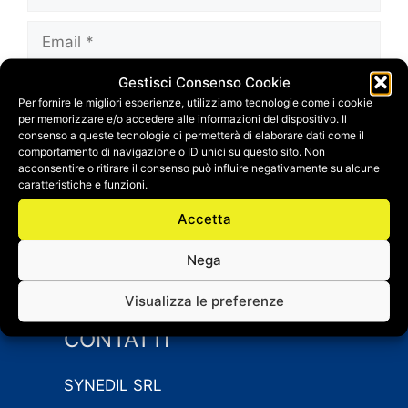
Email
Gestisci Consenso Cookie
Sito
Per fornire le migliori esperienze, utilizziamo tecnologie come i cookie
web
per memorizzare e/o accedere alle informazioni del dispositivo. Il
Salva il mio nome, email e sito web in questo
consenso a queste tecnologie ci permetterà di elaborare dati come il
comportamento di navigazione o ID unici su questo sito. Non
browser per la prossima volta che
acconsentire o ritirare il consenso può influire negativamente su alcune
commento.
caratteristiche e funzioni.
Accetta
Nega
Visualizza le preferenze
CONTATTI
SYNEDIL SRL