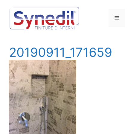
Vai
al
Menu
contenuto
20190911_171659