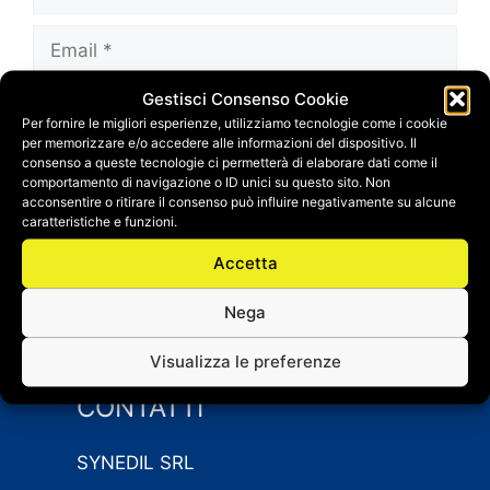
Email
Gestisci Consenso Cookie
Sito
Per fornire le migliori esperienze, utilizziamo tecnologie come i cookie
web
per memorizzare e/o accedere alle informazioni del dispositivo. Il
Salva il mio nome, email e sito web in questo
consenso a queste tecnologie ci permetterà di elaborare dati come il
comportamento di navigazione o ID unici su questo sito. Non
browser per la prossima volta che
acconsentire o ritirare il consenso può influire negativamente su alcune
commento.
caratteristiche e funzioni.
Accetta
Nega
Visualizza le preferenze
CONTATTI
SYNEDIL SRL