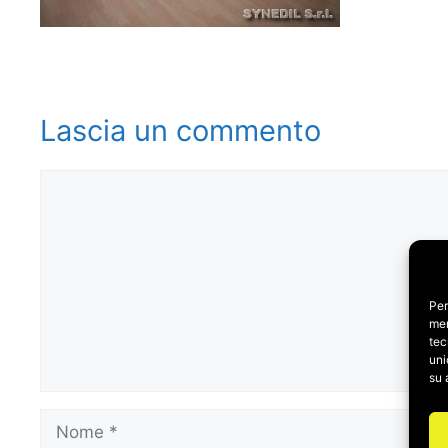
Lascia un commento
Commento
Per
mem
tec
uni
su 
Nome