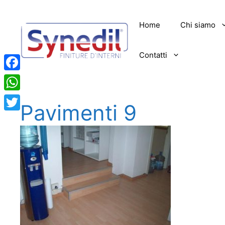
Vai
al
Home
Chi siamo
contenuto
Contatti
Facebook
WhatsApp
Pavimenti 9
Twitter