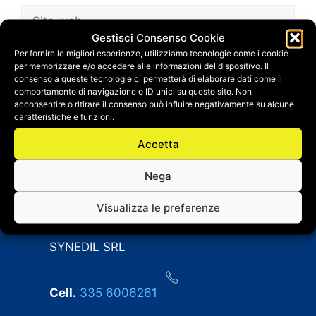
Sito
web
Gestisci Consenso Cookie
Salva il mio nome, email e sito web in questo
Per fornire le migliori esperienze, utilizziamo tecnologie come i cookie
per memorizzare e/o accedere alle informazioni del dispositivo. Il
browser per la prossima volta che
consenso a queste tecnologie ci permetterà di elaborare dati come il
commento.
comportamento di navigazione o ID unici su questo sito. Non
acconsentire o ritirare il consenso può influire negativamente su alcune
caratteristiche e funzioni.
Accetta
Nega
Visualizza le preferenze
CONTATTI
SYNEDIL SRL
Cell.
335 6006261