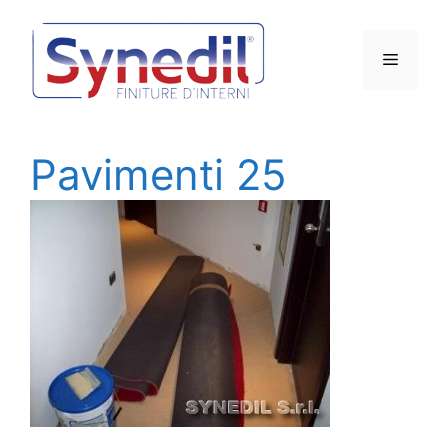
Vai
al
Menu
contenuto
Pavimenti 25