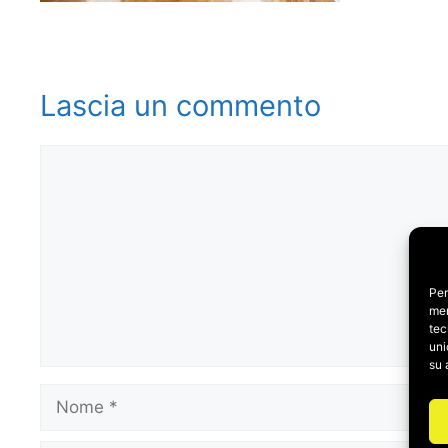
Lascia un commento
Commento
Per
mem
tec
uni
su 
Nome