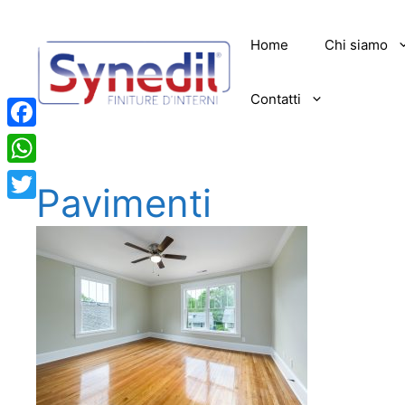
Vai
al
Home
Chi siamo
contenuto
Contatti
Facebook
WhatsApp
Pavimenti
Twitter