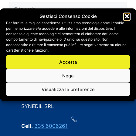
Sito
web
Gestisci Consenso Cookie
Salva il mio nome, email e sito web in questo
Per fornire le migliori esperienze, utilizziamo tecnologie come i cookie
per memorizzare e/o accedere alle informazioni del dispositivo. Il
browser per la prossima volta che
consenso a queste tecnologie ci permetterà di elaborare dati come il
commento.
comportamento di navigazione o ID unici su questo sito. Non
acconsentire o ritirare il consenso può influire negativamente su alcune
caratteristiche e funzioni.
Accetta
Nega
Visualizza le preferenze
CONTATTI
SYNEDIL SRL
Cell.
335 6006261