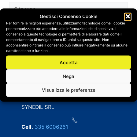
Sito
web
Gestisci Consenso Cookie
Salva il mio nome, email e sito web in questo
Per fornire le migliori esperienze, utilizziamo tecnologie come i cookie
per memorizzare e/o accedere alle informazioni del dispositivo. Il
browser per la prossima volta che
consenso a queste tecnologie ci permetterà di elaborare dati come il
commento.
comportamento di navigazione o ID unici su questo sito. Non
acconsentire o ritirare il consenso può influire negativamente su alcune
caratteristiche e funzioni.
Accetta
Nega
Visualizza le preferenze
CONTATTI
SYNEDIL SRL
Cell.
335 6006261