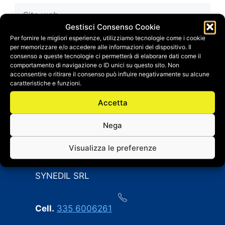
Sito
web
Gestisci Consenso Cookie
Salva il mio nome, email e sito web in questo
Per fornire le migliori esperienze, utilizziamo tecnologie come i cookie
per memorizzare e/o accedere alle informazioni del dispositivo. Il
browser per la prossima volta che
consenso a queste tecnologie ci permetterà di elaborare dati come il
commento.
comportamento di navigazione o ID unici su questo sito. Non
acconsentire o ritirare il consenso può influire negativamente su alcune
caratteristiche e funzioni.
Accetta
Nega
Visualizza le preferenze
CONTATTI
SYNEDIL SRL
Cell.
335 6006261