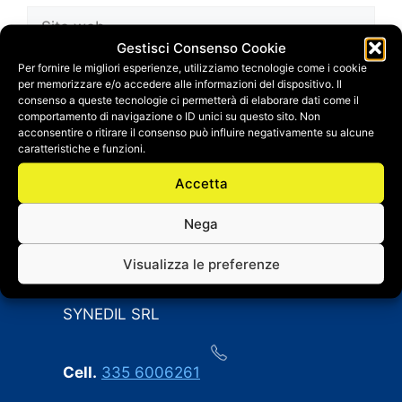
Sito
web
Gestisci Consenso Cookie
Salva il mio nome, email e sito web in questo
Per fornire le migliori esperienze, utilizziamo tecnologie come i cookie
per memorizzare e/o accedere alle informazioni del dispositivo. Il
browser per la prossima volta che
consenso a queste tecnologie ci permetterà di elaborare dati come il
commento.
comportamento di navigazione o ID unici su questo sito. Non
acconsentire o ritirare il consenso può influire negativamente su alcune
caratteristiche e funzioni.
Accetta
Nega
Visualizza le preferenze
CONTATTI
SYNEDIL SRL
Cell.
335 6006261