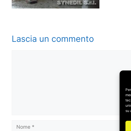
Lascia un commento
Commento
Per
mem
tec
uni
su 
Nome