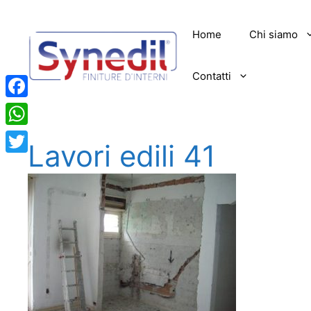
Vai
al
Home
Chi siamo
contenuto
Contatti
Facebook
WhatsApp
Lavori edili 41
Twitter